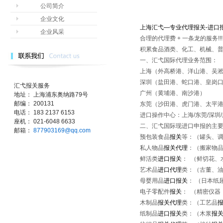
公司简介
企业文化
上海汇弋
—
专业代理报关
-
进口
企业风采
合理的代理费 + 一条龙的服务!!!
积累食品酒类、化工、机械、普
一、汇弋国际代理业务范围：
上海（外高桥港、洋山港、吴
深圳（盐田港、蛇口港、皇岗
汇弋报关服务
广州（黄埔港、南沙港）
地址： 上海浦东奥纳路79号
邮编： 200131
东莞（沙田港、虎门港、太平港
电话： 183 2137 6153
进口操作中心：上海/东莞/深圳/广
座机： 021-6048 6633
二、汇弋国际现进口申报的主
邮箱：
877903169@qq.com
预包装食品
报关
等：（罐头、
私人物品
报关代理
：（搬家物
鲜活类
进口报关
： （鲜切花、
艺术品
进口代理
类：（古董、
母婴用品
进口报关
： （日本纸
电子零配件
报关
： （精密仪器
木制品
报关代理
类：（工艺品
纸制品
进口报关
类：（木浆
报